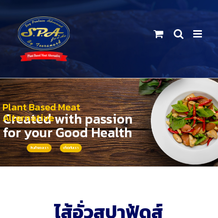
Skip
to
content
Plant Based Meat
Created with passion
Alternative
for your Good Health
สินค้าของเรา
เกี่ยวกับเรา
ไส้อั่วสปาฟู้ดส์