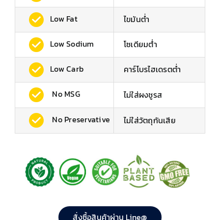
Low Fat
ไขมันต่ำ
Low Sodium
โซเดียมต่ํา
Low Carb
คาร์โบรไฮเดรตต่ำ
No MSG
ไม่ใส่ผงชูรส
No Preservative
ไม่ใส่วัตถุกันเสีย
สั่งซื้อสินค้าผ่าน Line@