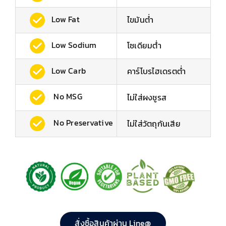
Low Fat
ไขมันต่ำ
Low Sodium
โซเดียมต่ํา
Low Carb
คาร์โบรไฮเดรตต่ำ
No MSG
ไม่ใส่ผงชูรส
No Preservative
ไม่ใส่วัตถุกันเสีย
สั่งซื้อสินค้าผ่าน Line@