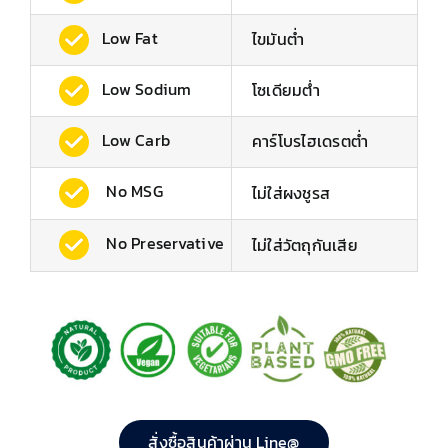
Low Fat
ไขมันต่ำ
Low Sodium
โซเดียมต่ํา
Low Carb
คาร์โบรไฮเดรตต่ำ
No MSG
ไม่ใส่ผงชูรส
No Preservative
ไม่ใส่วัตถุกันเสีย
สั่งซื้อสินค้าผ่าน Line@