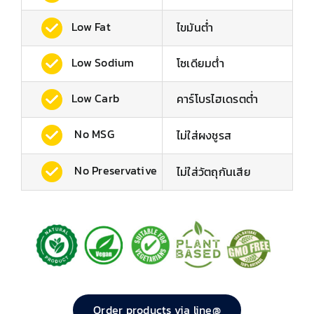
Low Fat
ไขมันต่ำ
Low Sodium
โซเดียมต่ํา
Low Carb
คาร์โบรไฮเดรตต่ำ
No MSG
ไม่ใส่ผงชูรส
No Preservative
ไม่ใส่วัตถุกันเสีย
Order products via line@